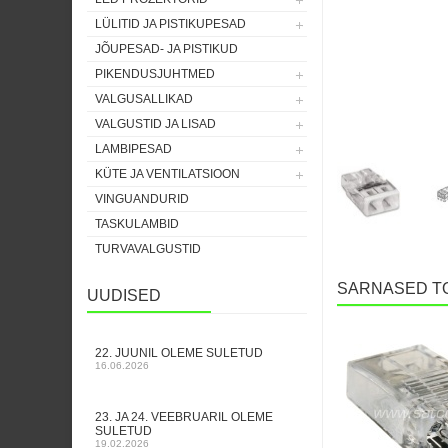
LÜLITID JA PISTIKUPESAD
JÕUPESAD- JA PISTIKUD
PIKENDUSJUHTMED
VALGUSALLIKAD
VALGUSTID JA LISAD
LAMBIPESAD
KÜTE JA VENTILATSIOON
VINGUANDURID
TASKULAMBID
TURVAVALGUSTID
SARNASED T
UUDISED
22. JUUNIL OLEME SULETUD
16.06.2026
23. JA 24. VEEBRUARIL OLEME
SULETUD
19.02.2026