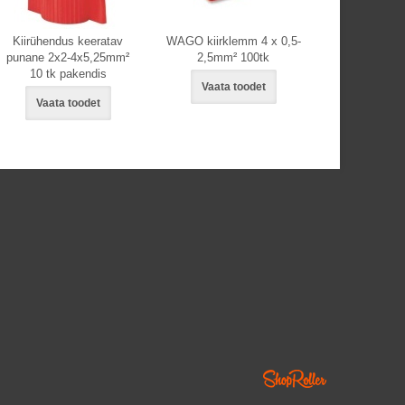
Kiirühendus keeratav
WAGO kiirklemm 4 x 0,5-
punane 2x2-4x5,25mm²
2,5mm² 100tk
10 tk pakendis
Vaata toodet
Vaata toodet