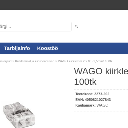
Tarbijainfo
Koostöö
»
»
materjalid
Kiirklemmid ja kiirühendused
WAGO kiirklemm 2 x 0,5-2,5mm² 100tk
WAGO kiirkl
100tk
Tootekood:
2273-202
EAN:
4050821027843
WAGO
Kaubamärk: