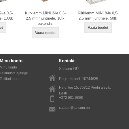
-le 0,5-
Kiirklemm MINI 3-le 0,5-
Kiirklemm MINI 8-le 0,5-
e, 100tk
2,5 mm² juhtmele, 10tk
2,5 mm² juhtmele, 50tk
pakendis
et
Vaata toodet
Vaata toodet
Minu konto
Kontakt
Minu konto
Satcom OÜ
Tellimuste ajalugu
Registrikood: 10744635
Tellitud tooted
Helgi tee 15, 75312
Peetri alevik
,
Eesti
+372 681 6868
satcom@satcom.ee