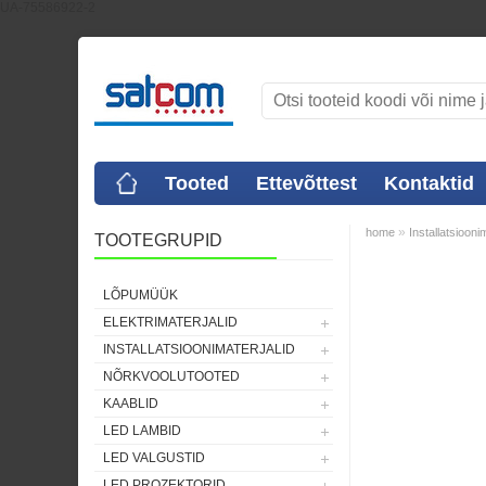
UA-75586922-2
Tooted
Ettevõttest
Kontaktid
»
home
Installatsiooni
TOOTEGRUPID
LÕPUMÜÜK
ELEKTRIMATERJALID
INSTALLATSIOONIMATERJALID
NÕRKVOOLUTOOTED
KAABLID
LED LAMBID
LED VALGUSTID
LED PROZEKTORID