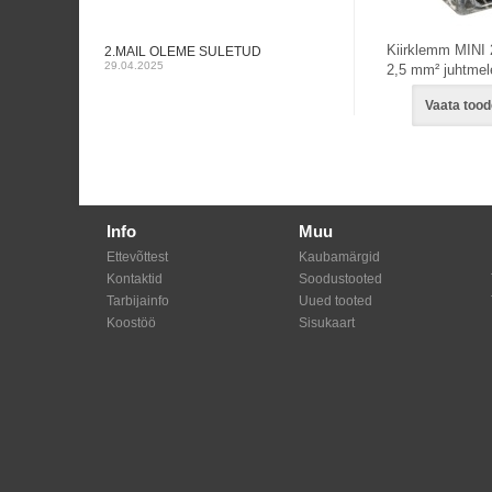
Kiirklemm MINI 2
2.MAIL OLEME SULETUD
29.04.2025
2,5 mm² juhtmel
Vaata tood
Info
Muu
Ettevõttest
Kaubamärgid
Kontaktid
Soodustooted
Tarbijainfo
Uued tooted
Koostöö
Sisukaart
Shoproller.ee