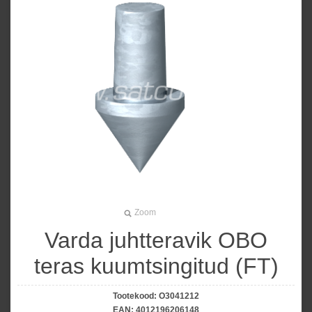
Zoom
Varda juhtteravik OBO
teras kuumtsingitud (FT)
Tootekood:
O3041212
EAN:
4012196206148