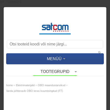
UA-75586922-2
MENÜÜ
TOOTEGRUPID
»
»
»
home
Elektrimaterjalid
OBO maandustarvikud
Varda juhtteravik OBO teras kuumtsingitud (FT)