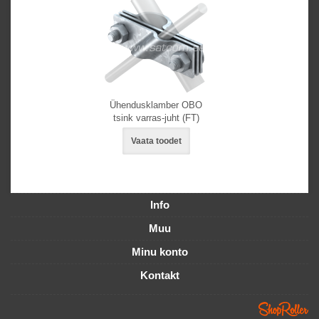
Ühendusklamber OBO
tsink varras-juht (FT)
Vaata toodet
Info
Muu
Minu konto
Kontakt