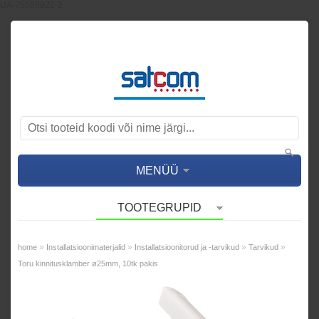
UA-75586922-2
MENÜÜ
TOOTEGRUPID
»
»
»
»
home
Installatsioonimaterjalid
Installatsioonitorud ja -tarvikud
Tarvikud
Toru kinnitusklamber ø25mm, 10tk pakis