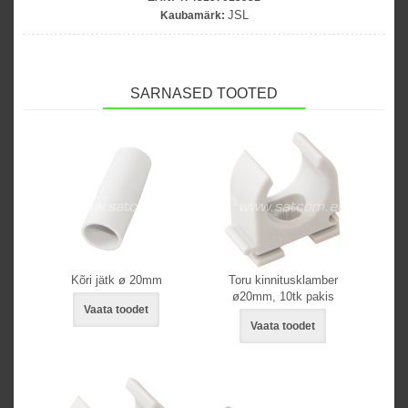
JSL
Kaubamärk:
SARNASED TOOTED
Kõri jätk ø 20mm
Toru kinnitusklamber
ø20mm, 10tk pakis
Vaata toodet
Vaata toodet