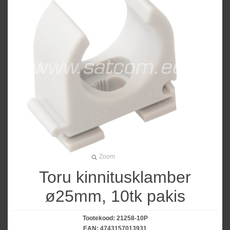
Zoom
Toru kinnitusklamber
ø25mm, 10tk pakis
Tootekood:
21258-10P
EAN:
4743157013931