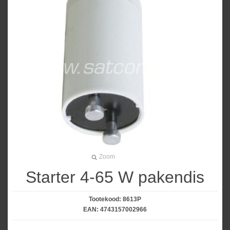
Zoom
Starter 4-65 W pakendis
Tootekood:
8613P
EAN:
4743157002966