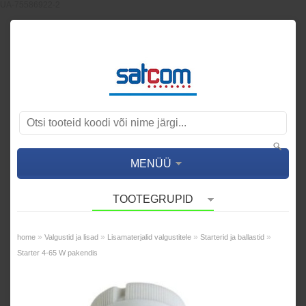
UA-75586922-2
MENÜÜ
TOOTEGRUPID
»
»
»
»
home
Valgustid ja lisad
Lisamaterjalid valgustitele
Starterid ja ballastid
Starter 4-65 W pakendis