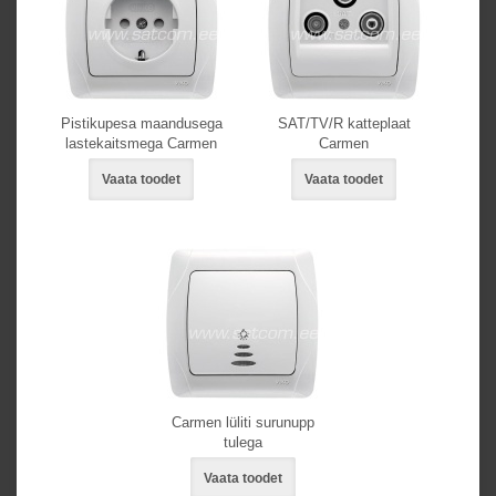
Pistikupesa maandusega
SAT/TV/R katteplaat
lastekaitsmega Carmen
Carmen
Vaata toodet
Vaata toodet
Carmen lüliti surunupp
tulega
Vaata toodet