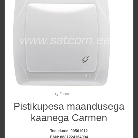
Zoom
Pistikupesa maandusega
kaanega Carmen
Tootekood:
90561012
EAN:
8681224164994