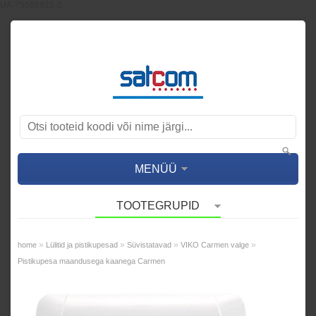
UA-75586922-2
MENÜÜ
TOOTEGRUPID
»
»
»
»
home
Lülitid ja pistikupesad
Süvistatavad
VIKO Carmen valge
Pistikupesa maandusega kaanega Carmen