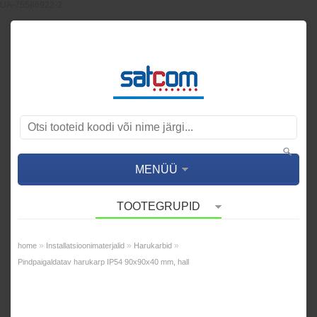
UA-75586922-2
MENÜÜ
TOOTEGRUPID
»
»
»
home
Installatsioonimaterjalid
Harukarbid
Pindpaigaldatav harukarp IP54 90x90x40 mm, hall