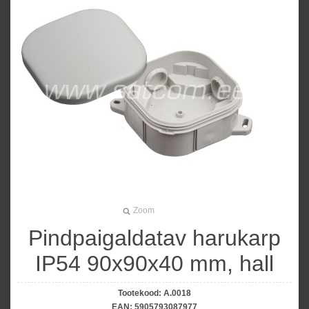
Zoom
Pindpaigaldatav harukarp
IP54 90x90x40 mm, hall
Tootekood:
A.0018
EAN:
5905793087977