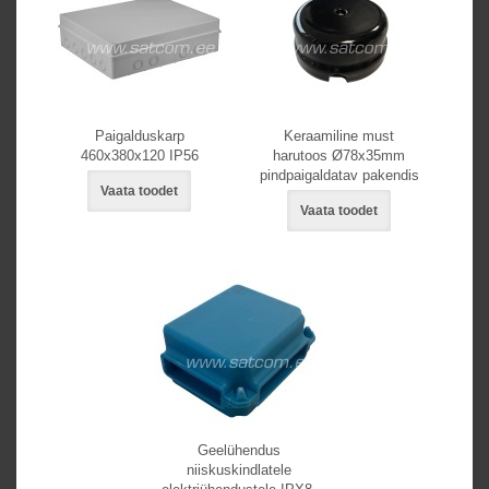
Paigalduskarp
Keraamiline must
460x380x120 IP56
harutoos Ø78x35mm
pindpaigaldatav pakendis
Vaata toodet
Vaata toodet
Geelühendus
niiskuskindlatele