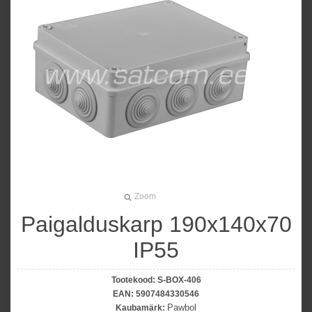
Zoom
Paigalduskarp 190x140x70
IP55
Tootekood:
S-BOX-406
EAN:
5907484330546
Pawbol
Kaubamärk: