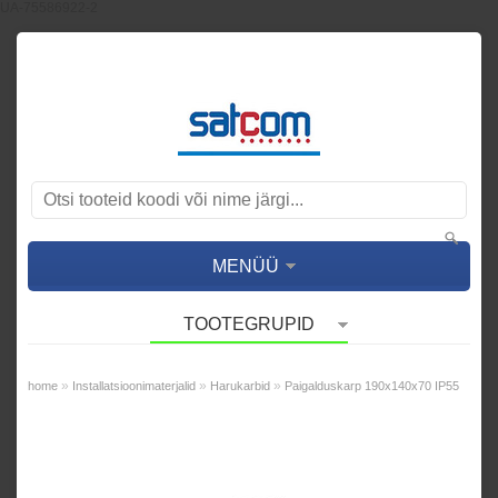
UA-75586922-2
MENÜÜ
TOOTEGRUPID
»
»
»
home
Installatsioonimaterjalid
Harukarbid
Paigalduskarp 190x140x70 IP55