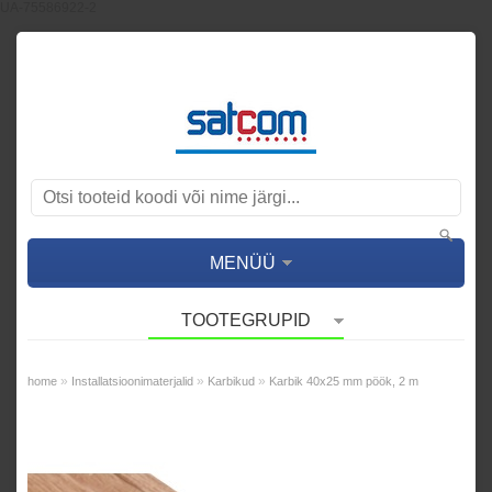
UA-75586922-2
MENÜÜ
TOOTEGRUPID
»
»
»
home
Installatsioonimaterjalid
Karbikud
Karbik 40x25 mm pöök, 2 m