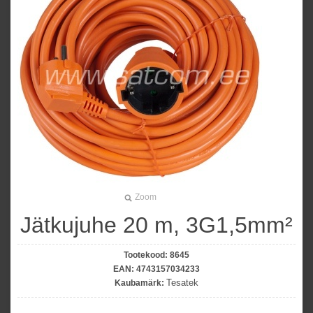
Zoom
Jätkujuhe 20 m, 3G1,5mm²
Tootekood:
8645
EAN:
4743157034233
Tesatek
Kaubamärk: