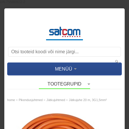
UA-75586922-2
MENÜÜ
TOOTEGRUPID
»
»
»
home
Pikendusjuhtmed
Jätkujuhtmed
Jätkujuhe 20 m, 3G1,5mm²