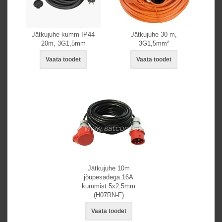
Jätkujuhe kumm IP44
Jätkujuhe 30 m,
20m, 3G1,5mm
3G1,5mm²
Vaata toodet
Vaata toodet
Jätkujuhe 10m
jõupesadega 16A
kummist 5x2,5mm
(H07RN-F)
Vaata toodet