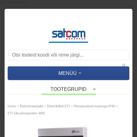
UA-75586922-2
MENÜÜ
TOOTEGRUPID
»
»
»
»
home
Elektrimaterjalid
Elektrikilbid ETI
Pinnapealsed kaanega IP40
ETI kilp pinnapealne 48M