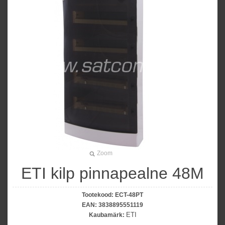
Zoom
ETI kilp pinnapealne 48M
Tootekood:
ECT-48PT
EAN:
3838895551119
ETI
Kaubamärk: