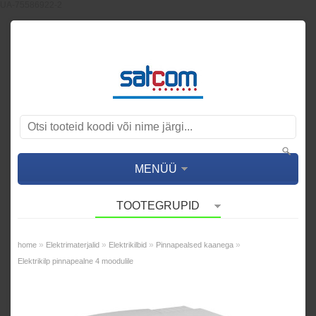
UA-75586922-2
MENÜÜ
TOOTEGRUPID
»
»
»
»
home
Elektrimaterjalid
Elektrikilbid
Pinnapealsed kaanega
Elektrikilp pinnapealne 4 moodulile