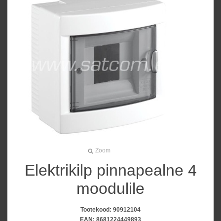
Zoom
Elektrikilp pinnapealne 4
moodulile
Tootekood:
90912104
EAN:
8681224449893