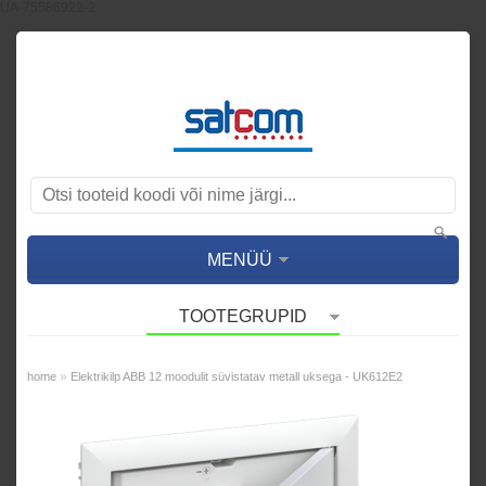
UA-75586922-2
MENÜÜ
TOOTEGRUPID
»
home
Elektrikilp ABB 12 moodulit süvistatav metall uksega - UK612E2