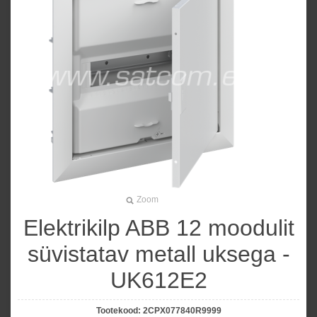
Zoom
Elektrikilp ABB 12 moodulit
süvistatav metall uksega -
UK612E2
Tootekood:
2CPX077840R9999