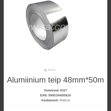
Zoom
Alumiinium teip 48mm*50m
Tootekood:
8327
EAN:
5906194000824
Anticor
Kaubamärk: