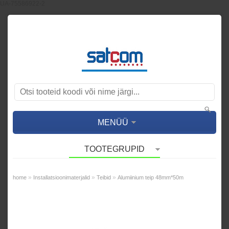
UA-75586922-2
MENÜÜ
TOOTEGRUPID
»
»
»
home
Installatsioonimaterjalid
Teibid
Alumiinium teip 48mm*50m