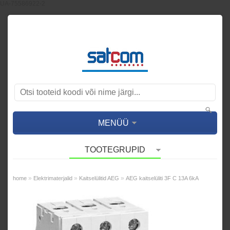
UA-75586922-2
MENÜÜ
TOOTEGRUPID
»
»
»
home
Elektrimaterjalid
Kaitselülitid AEG
AEG kaitselüliti 3F C 13A 6kA