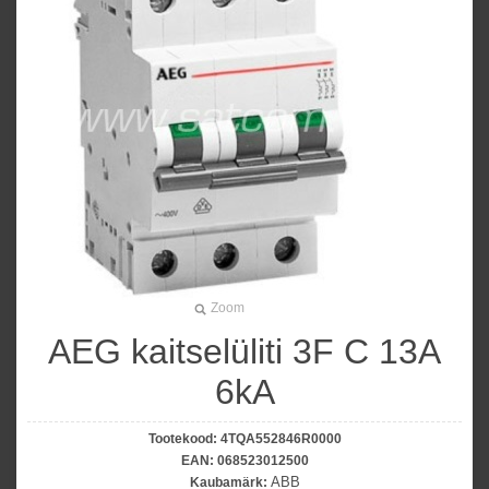
Zoom
AEG kaitselüliti 3F C 13A
6kA
Tootekood:
4TQA552846R0000
EAN:
068523012500
ABB
Kaubamärk: