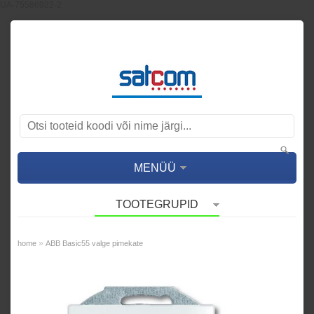
UA-75586922-2
MENÜÜ
TOOTEGRUPID
»
home
ABB Basic55 valge pimekate