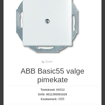
Zoom
ABB Basic55 valge
pimekate
Tootekood:
A0312
EAN:
4011395091029
ABB
Kaubamärk: