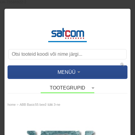
UA-75586922-2
MENÜÜ
TOOTEGRUPID
»
home
ABB Basic55 beež lüliti 3-ne