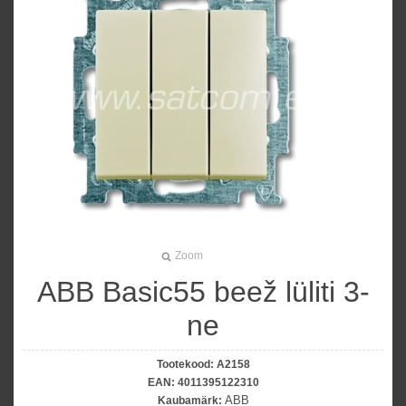
Zoom
ABB Basic55 beež lüliti 3-
ne
Tootekood:
A2158
EAN:
4011395122310
ABB
Kaubamärk: