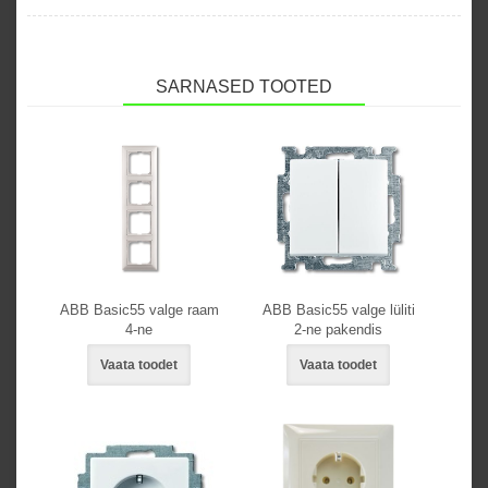
SARNASED TOOTED
ABB Basic55 valge raam
ABB Basic55 valge lüliti
4-ne
2-ne pakendis
Vaata toodet
Vaata toodet